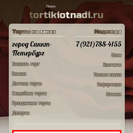
t
o
r
t
i
k
i
o
t
n
a
d
i
.
r
u
Т
о
р
т
ы
н
а
з
а
к
а
з
Н
а
д
е
ж
д
а
город Санкт-
7(921)788-4155
Петербург
Цены
Заказать торт
Контакты
Главная
Условия заказа
Детские торты
Информация
Свадебные торты
Начинки
Праздничные торты
Десерты