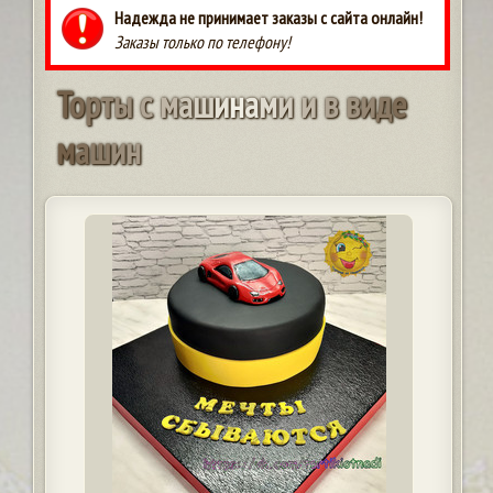
Надежда не принимает заказы с сайта онлайн!
Заказы только по телефону!
Т
о
р
т
ы
с
м
а
ш
и
н
а
м
и
и
в
в
и
д
е
м
а
ш
и
н