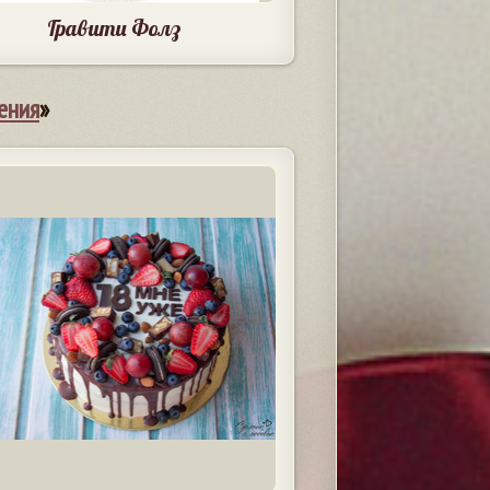
Гравити Фолз
ения
»