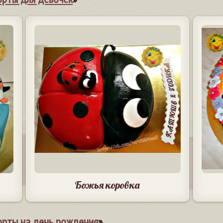
Божья коровка
орты на день рождения
»