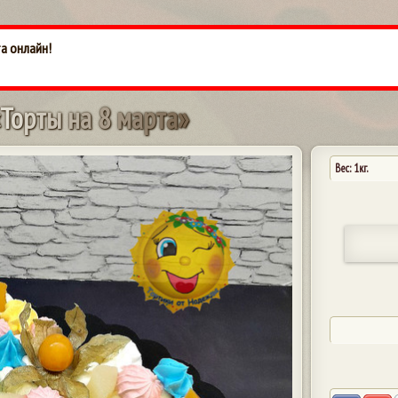
а онлайн!
Т
о
р
т
ы
н
а
8
м
а
р
т
а
»
Вес: 1кг.