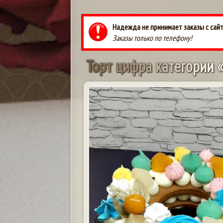
Надежда не принимает заказы с сайт
Заказы только по телефону!
Т
о
р
т
ц
и
ф
р
а
к
а
т
е
г
о
р
и
и
«