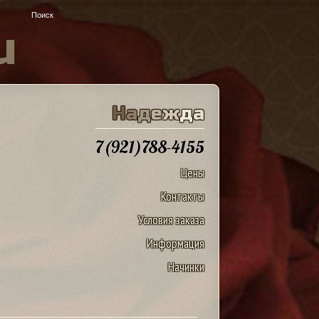
u
Н
а
д
е
ж
д
а
7(921)788-4155
Цены
Контакты
Условия заказа
Информация
Начинки