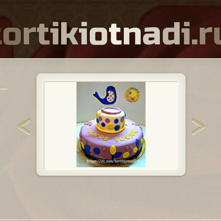
t
o
r
t
i
k
i
o
t
n
a
d
i
.
r