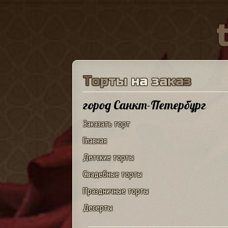
Т
о
р
т
ы
н
а
з
а
к
а
з
город Санкт-Петербург
Заказать торт
Главная
Детские торты
Свадебные торты
Праздничные торты
Десерты