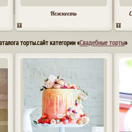
и
Нежность
С
аталога торты.сайт категории «
Свадебные торты
»