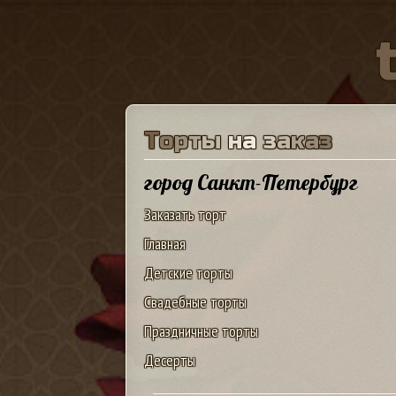
Т
о
р
т
ы
н
а
з
а
к
а
з
город Санкт-Петербург
Заказать торт
Главная
Детские торты
Свадебные торты
Праздничные торты
Десерты