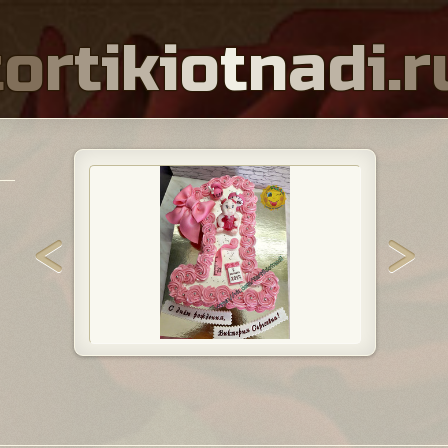
t
o
r
t
i
k
i
o
t
n
a
d
i
.
r