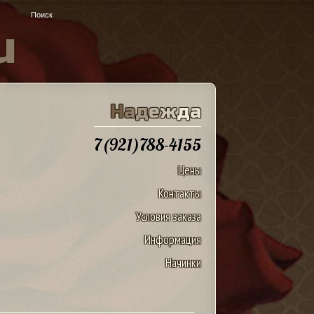
u
Н
а
д
е
ж
д
а
7(921)788-4155
Цены
Контакты
Условия заказа
Информация
Начинки