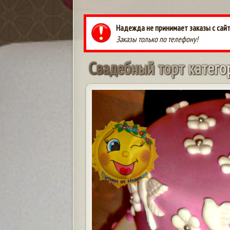
Надежда не принимает заказы с сайт
Заказы только по телефону!
С
в
а
д
е
б
н
ы
й
т
о
р
т
к
а
т
е
г
о