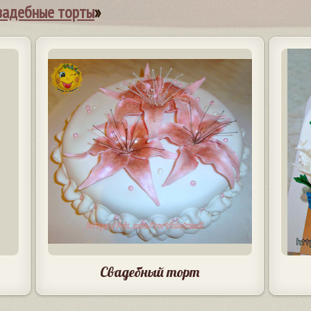
вадебные торты
»
Свадебный торт