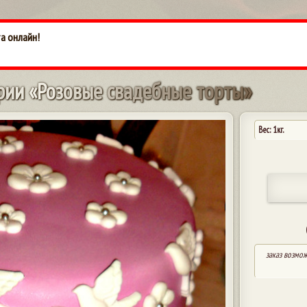
а онлайн!
р
и
и
«
Р
о
з
о
в
ы
е
с
в
а
д
е
б
н
ы
е
т
о
р
т
ы
»
Вес: 1кг.
заказ возмож