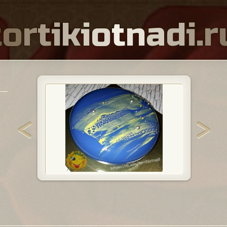
t
o
r
t
i
k
i
o
t
n
a
d
i
.
r