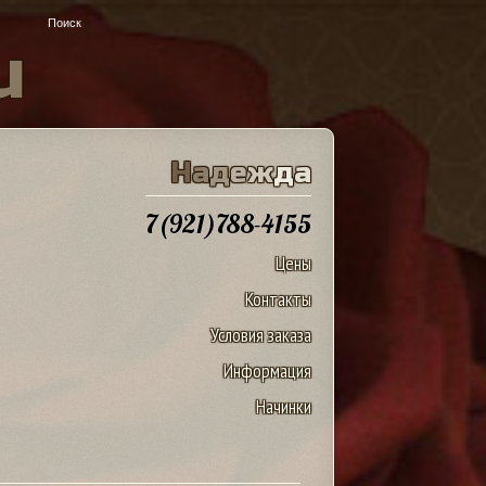
u
Н
а
д
е
ж
д
а
7(921)788-4155
Цены
Контакты
Условия заказа
Информация
Начинки