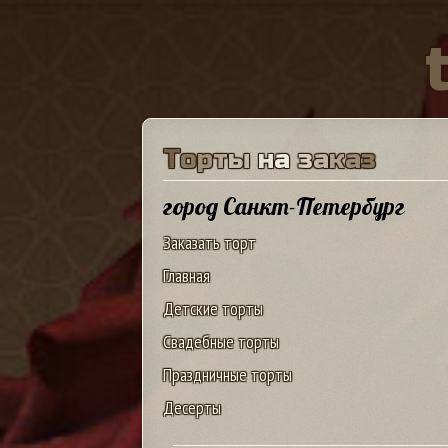
Т
о
р
т
ы
н
а
з
а
к
а
з
город Санкт-Петербург
Заказать торт
Главная
Детские торты
Свадебные торты
Праздничные торты
Десерты