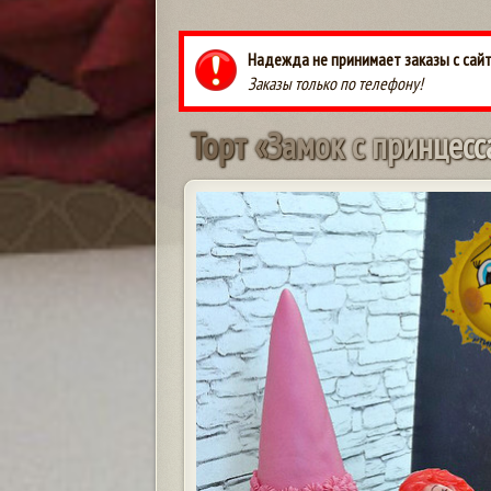
Надежда не принимает заказы с сайт
Заказы только по телефону!
Т
о
р
т
«
З
а
м
о
к
с
п
р
и
н
ц
е
с
с