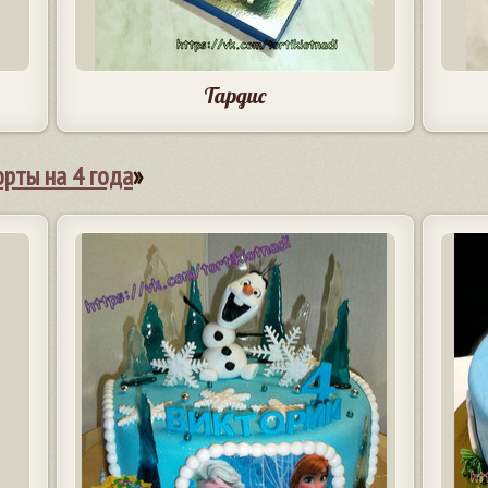
Тардис
орты на 4 года
»