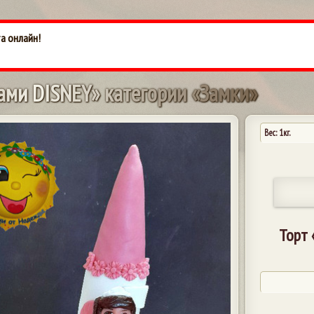
а онлайн!
а
м
и
D
I
S
N
E
Y
»
к
а
т
е
г
о
р
и
и
«
З
а
м
к
и
»
Вес: 1кг.
Торт 