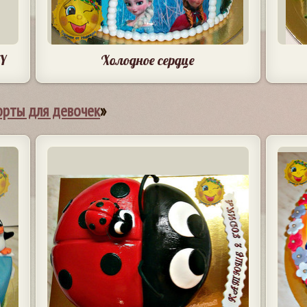
Y
Холодное сердце
орты для девочек
»