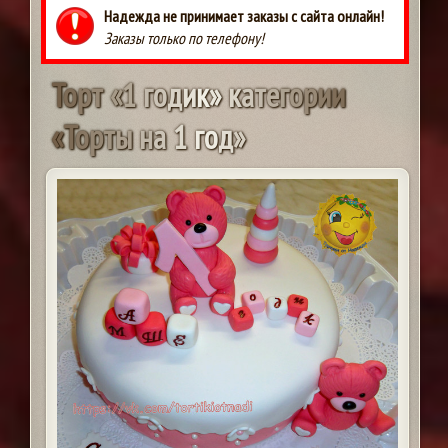
Надежда не принимает заказы с сайта онлайн!
Заказы только по телефону!
Т
о
р
т
«
1
г
о
д
и
к
»
к
а
т
е
г
о
р
и
и
«
Т
о
р
т
ы
н
а
1
г
о
д
»