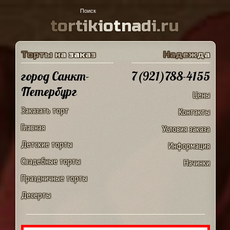
t
o
r
t
i
k
i
o
t
n
a
d
i
.
r
u
Т
о
р
т
ы
н
а
з
а
к
а
з
Н
а
д
е
ж
д
а
город Санкт-
7(921)788-4155
Петербург
Цены
Заказать торт
Контакты
Главная
Условия заказа
Детские торты
Информация
Свадебные торты
Начинки
Праздничные торты
Десерты