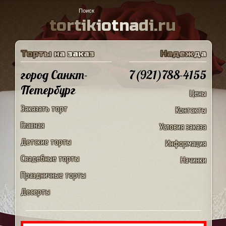
t
o
r
t
i
k
i
o
t
n
a
d
i
.
r
u
Т
о
р
т
ы
н
а
з
а
к
а
з
Н
а
д
е
ж
д
а
город Санкт-
7(921)788-4155
Петербург
Цены
Заказать торт
Контакты
Главная
Условия заказа
Детские торты
Информация
Свадебные торты
Начинки
Праздничные торты
Десерты