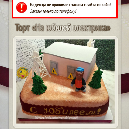
Надежда не принимает заказы с сайта онлайн!
Заказы только по телефону!
Т
о
р
т
«
Н
а
ю
б
и
л
е
й
э
л
е
к
т
р
и
к
а
»