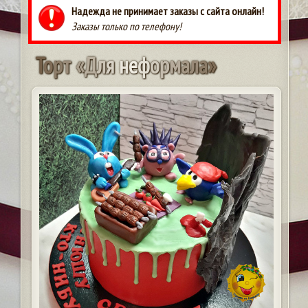
Надежда не принимает заказы с сайта онлайн!
Заказы только по телефону!
Т
о
р
т
«
Д
л
я
н
е
ф
о
р
м
а
л
а
»