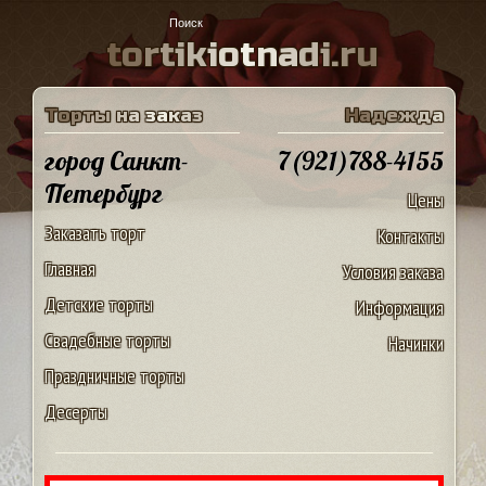
t
o
r
t
i
k
i
o
t
n
a
d
i
.
r
u
Т
о
р
т
ы
н
а
з
а
к
а
з
Н
а
д
е
ж
д
а
город Санкт-
7(921)788-4155
Петербург
Цены
Заказать торт
Контакты
Главная
Условия заказа
Детские торты
Информация
Свадебные торты
Начинки
Праздничные торты
Десерты