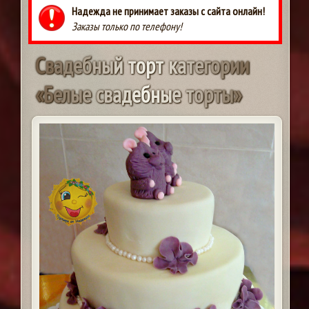
Надежда не принимает заказы с сайта онлайн!
Заказы только по телефону!
С
в
а
д
е
б
н
ы
й
т
о
р
т
к
а
т
е
г
о
р
и
и
«
Б
е
л
ы
е
с
в
а
д
е
б
н
ы
е
т
о
р
т
ы
»