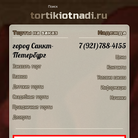
t
o
r
t
i
k
i
o
t
n
a
d
i
.
r
u
Т
о
р
т
ы
н
а
з
а
к
а
з
Н
а
д
е
ж
д
а
город Санкт-
7(921)788-4155
Петербург
Цены
Заказать торт
Контакты
Главная
Условия заказа
Детские торты
Информация
Свадебные торты
Начинки
Праздничные торты
Десерты