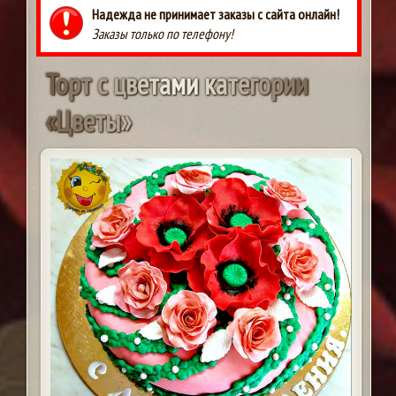
Надежда не принимает заказы с сайта онлайн!
Заказы только по телефону!
Т
о
р
т
с
ц
в
е
т
а
м
и
к
а
т
е
г
о
р
и
и
«
Ц
в
е
т
ы
»