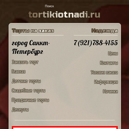
t
o
r
t
i
k
i
o
t
n
a
d
i
.
r
u
Т
о
р
т
ы
н
а
з
а
к
а
з
Н
а
д
е
ж
д
а
город Санкт-
7(921)788-4155
Петербург
Цены
Заказать торт
Контакты
Главная
Условия заказа
Детские торты
Информация
Свадебные торты
Начинки
Праздничные торты
Десерты