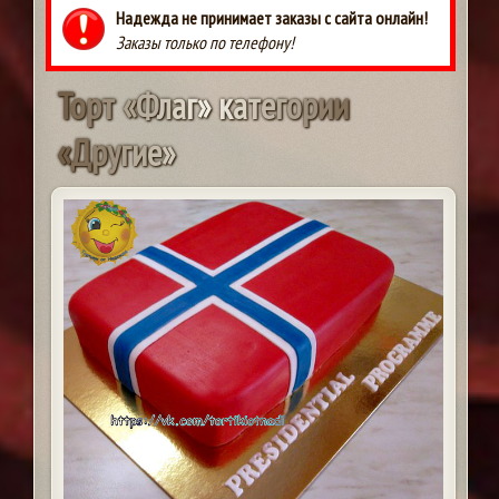
Надежда не принимает заказы с сайта онлайн!
Заказы только по телефону!
Т
о
р
т
«
Ф
л
а
г
»
к
а
т
е
г
о
р
и
и
«
Д
р
у
г
и
е
»