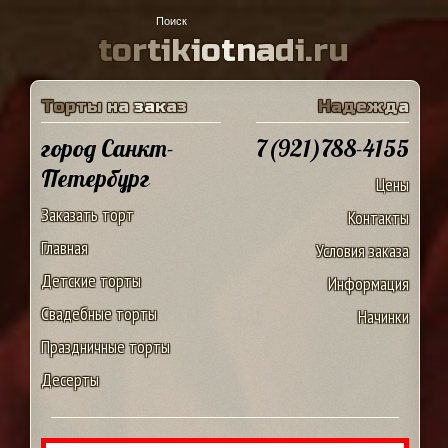
t
o
r
t
i
k
i
o
t
n
a
d
i
.
r
u
Т
о
р
т
ы
н
а
з
а
к
а
з
Н
а
д
е
ж
д
а
город Санкт-
7(921)788-4155
Петербург
Цены
Заказать торт
Контакты
Главная
Условия заказа
Детские торты
Информация
Свадебные торты
Начинки
Праздничные торты
Десерты