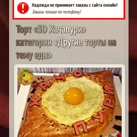
Надежда не принимает заказы с сайта онлайн!
Заказы только по телефону!
Т
о
р
т
«
3
D
Х
а
ч
а
п
у
р
и
»
к
а
т
е
г
о
р
и
и
«
Д
р
у
г
и
е
т
о
р
т
ы
н
а
т
е
м
у
е
д
ы
»