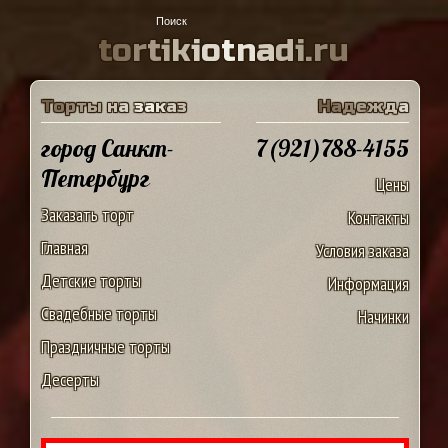
t
o
r
t
i
k
i
o
t
n
a
d
i
.
r
u
Т
о
р
т
ы
н
а
з
а
к
а
з
Н
а
д
е
ж
д
а
город Санкт-
7(921)788-4155
Петербург
Цены
Заказать торт
Контакты
Главная
Условия заказа
Детские торты
Информация
Свадебные торты
Начинки
Праздничные торты
Десерты