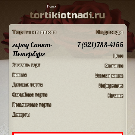
t
o
r
t
i
k
i
o
t
n
a
d
i
.
r
u
Т
о
р
т
ы
н
а
з
а
к
а
з
Н
а
д
е
ж
д
а
город Санкт-
7(921)788-4155
Петербург
Цены
Заказать торт
Контакты
Главная
Условия заказа
Детские торты
Информация
Свадебные торты
Начинки
Праздничные торты
Десерты