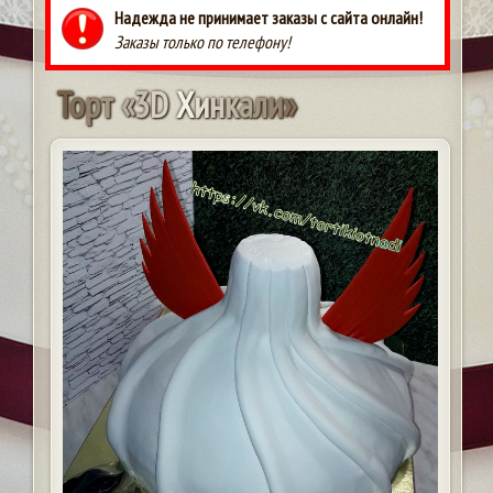
Надежда не принимает заказы с сайта онлайн!
Заказы только по телефону!
Т
о
р
т
«
3
D
Х
и
н
к
а
л
и
»