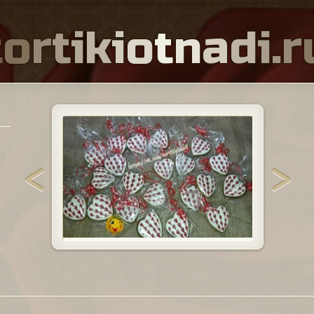
t
o
r
t
i
k
i
o
t
n
a
d
i
.
r