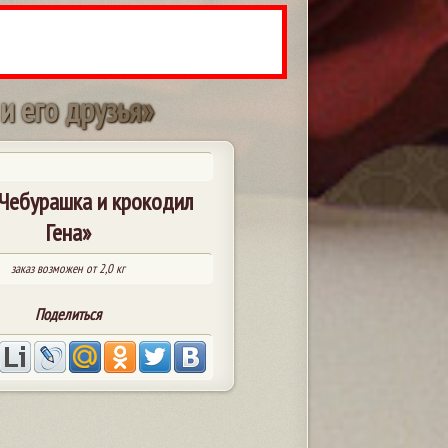
и
е
г
о
д
р
у
з
ь
я
»
«Чебурашка и крокодил
Гена»
заказ возможен от 2,0 кг
Поделиться