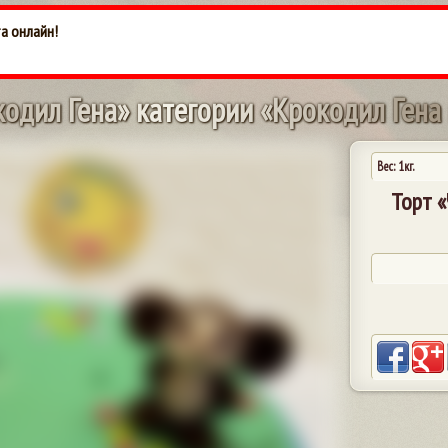
а онлайн!
к
о
д
и
л
Г
е
н
а
»
к
а
т
е
г
о
р
и
и
«
К
р
о
к
о
д
и
л
Г
е
н
а
Вес: 1кг.
Торт 