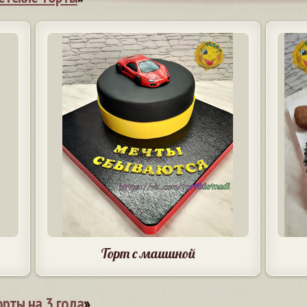
Торт с машиной
орты на 3 года
»