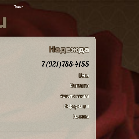
u
Н
а
д
е
ж
д
а
7(921)788-4155
Цены
Контакты
Условия заказа
Информация
Начинки