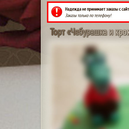
Надежда не принимает заказы с сайт
Заказы только по телефону!
Т
о
р
т
«
Ч
е
б
у
р
а
ш
к
а
и
к
р
о