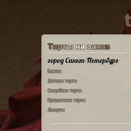
Т
о
р
т
ы
н
а
з
а
к
а
з
город Санкт-Петербург
Главная
Детские торты
Свадебные торты
Праздничные торты
Десерты