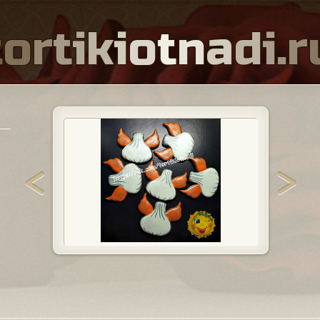
t
o
r
t
i
k
i
o
t
n
a
d
i
.
r