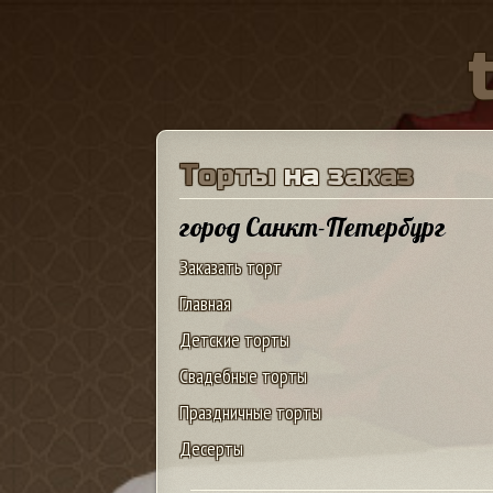
Т
о
р
т
ы
н
а
з
а
к
а
з
город Санкт-Петербург
Заказать торт
Главная
Детские торты
Свадебные торты
Праздничные торты
Десерты