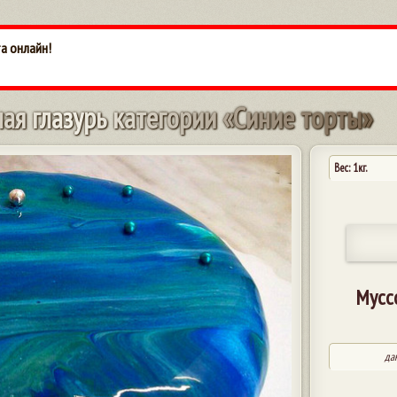
а онлайн!
н
а
я
г
л
а
з
у
р
ь
к
а
т
е
г
о
р
и
и
«
С
и
н
и
е
т
о
р
т
ы
»
Вес: 1кг.
Мусс
да