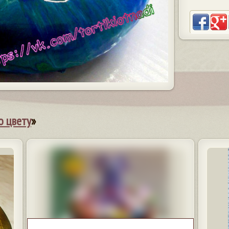
о цвету
»