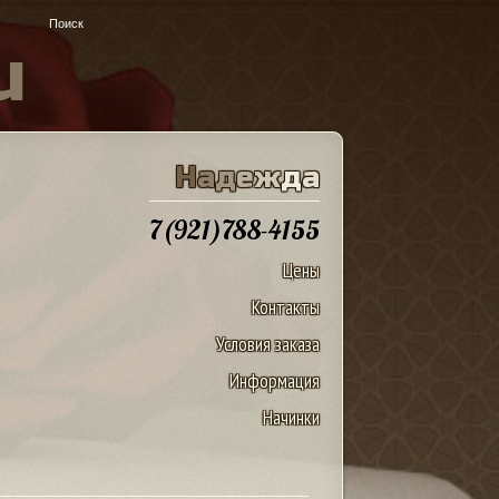
u
Н
а
д
е
ж
д
а
7(921)788-4155
Цены
Контакты
Условия заказа
Информация
Начинки