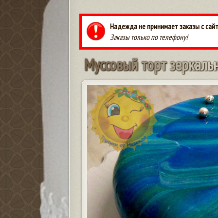
Надежда не принимает заказы с сайт
Заказы только по телефону!
М
у
с
с
о
в
ы
й
т
о
р
т
з
е
р
к
а
л
ь