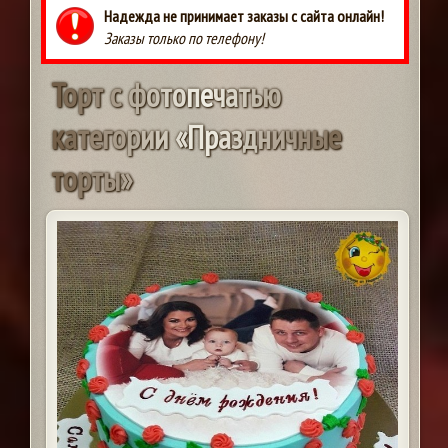
Надежда не принимает заказы с сайта онлайн!
Заказы только по телефону!
Т
о
р
т
с
ф
о
т
о
п
е
ч
а
т
ь
ю
к
а
т
е
г
о
р
и
и
«
П
р
а
з
д
н
и
ч
н
ы
е
т
о
р
т
ы
»