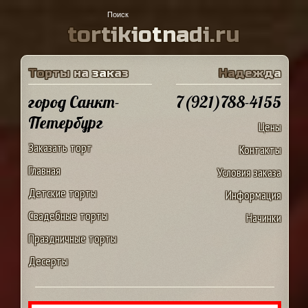
t
o
r
t
i
k
i
o
t
n
a
d
i
.
r
u
Т
о
р
т
ы
н
а
з
а
к
а
з
Н
а
д
е
ж
д
а
город Санкт-
7(921)788-4155
Петербург
Цены
Заказать торт
Контакты
Главная
Условия заказа
Детские торты
Информация
Свадебные торты
Начинки
Праздничные торты
Десерты